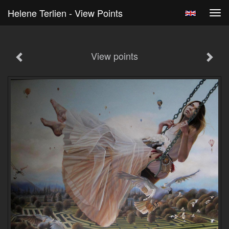
Helene Terlien - View Points
Tog
navi
View points