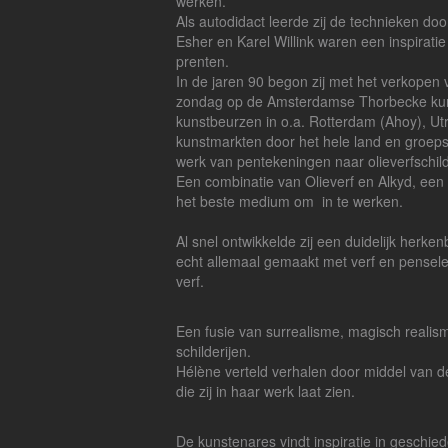
wer
Als autodidact leerde zij de technieken do
Esher en Karel Willink waren een inspirat
pre
In de jaren 90 begon zij met het verkopen 
zondag op de Amsterdamse Thorbecke kuns
kunstbeurzen in o.a. Rotterdam (Ahoy), Ut
kunstmarkten door het hele land en groeps
werk van pentekeningen naar olieverfschild
Een combinatie van Olieverf en Alkyd, een
het beste medium om in te werken.
Al snel ontwikkelde zij een duidelijk herken
echt allemaal gemaakt met verf en pensel
verf.
Een fusie van surrealisme, magisch realis
schilderijen.
Hélène verteld verhalen door middel van 
die zij in haar werk laat zien.
De kunstenares vindt inspiratie in geschieden