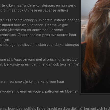
ken.
or te kijken naar andere kunstenaars en hun werk.
ie bron maar ook Chinese en Japanse antieke
nten.
van haar pentekeningen. In eerste instantie door op
tmarkt haar werk te tonen. Daarna volgde
recht (Jaarbeurs) en Antwerpen , diverse
exposities. Gedurende die jaren evolueerde haar
erijen.
 sneldrogende olieverf, bleken voor de kunstenares
bare stijl. Vaak verward met airbrushing, is het toch
en. De kunstenares noemt het dan ook tekenen met
me en realisme zijn kenmerkend voor haar
de vrouwen, dieren en vogels, patronen en bloemen
is, legendes, politiek, liefde, kracht en diversiteit. Zij herkent zich in