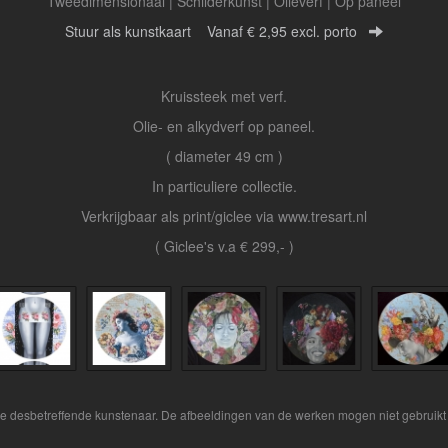
Tweedimensionaal | Schilderkunst | Olieverf | Op paneel
Stuur als kunstkaart
Vanaf € 2,95 excl. porto
Kruissteek met verf.
Olie- en alkydverf op paneel.
( diameter 49 cm )
In particuliere collectie.
Verkrijgbaar als print/giclee via www.tresart.nl
( Giclee's v.a € 299,- )
 de desbetreffende kunstenaar. De afbeeldingen van de werken mogen niet gebruikt 