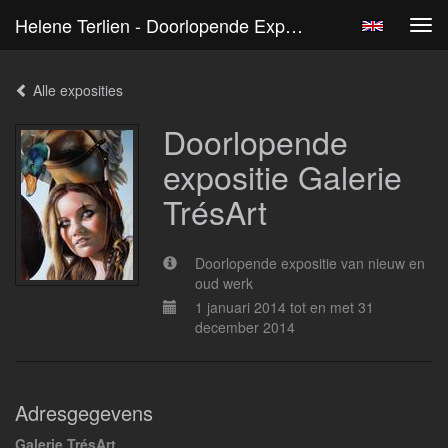
Helene Terlien - Doorlopende Expositie Galerie TrésArt
Tog
navi
Alle exposities
Doorlopende
expositie Galerie
TrésArt
Doorlopende expositie van nieuw en
oud werk
1 januari 2014 tot en met 31
december 2014
Adresgegevens
Galerie TrésArt